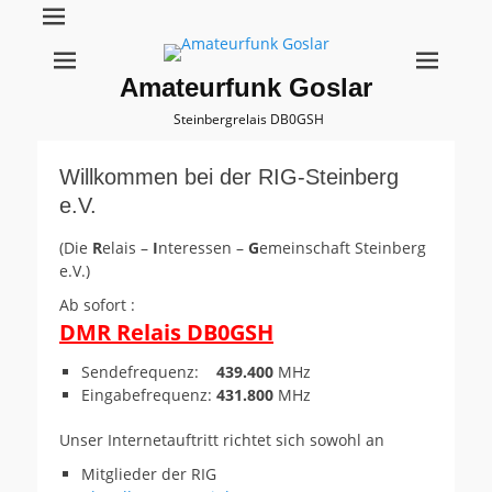
Amateurfunk Goslar
Steinbergrelais DB0GSH
Willkommen bei der RIG-Steinberg
e.V.
(Die
R
elais –
I
nteressen –
G
emeinschaft Steinberg
e.V.)
Ab sofort :
DMR Relais DB0GSH
Sendefrequenz:
439.400
MHz
Eingabefrequenz:
431.800
MHz
Unser Internetauftritt richtet sich sowohl an
Mitglieder der RIG